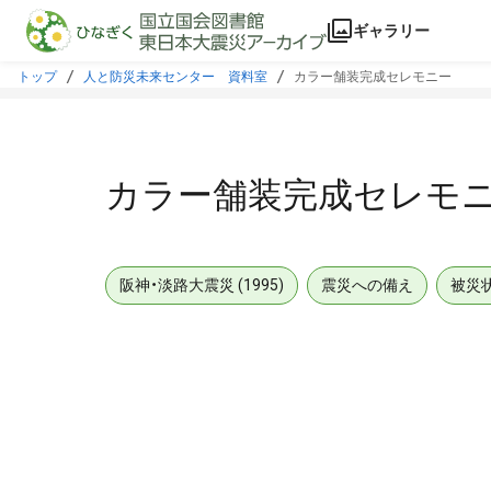
本文に飛ぶ
ギャラリー
トップ
人と防災未来センター 資料室
カラー舗装完成セレモニー
カラー舗装完成セレモ
阪神・淡路大震災 (1995)
震災への備え
被災
メタデータ