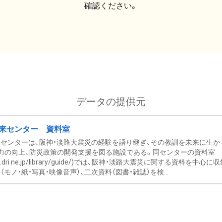
確認ください。
データの提供元
来センター 資料室
センターは、阪神・淡路大震災の経験を語り継ぎ、その教訓を未来に生か
力の向上、防災政策の開発支援を図る施設である。同センターの資料室
/www.dri.ne.jp/library/guide/)では、阪神・淡路大震災に関する資料
モノ・紙・写真・映像音声）、二次資料（図書・雑誌）を検...