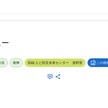
ニー
状況
復興
収録:人と防災未来センター 資料室
この画