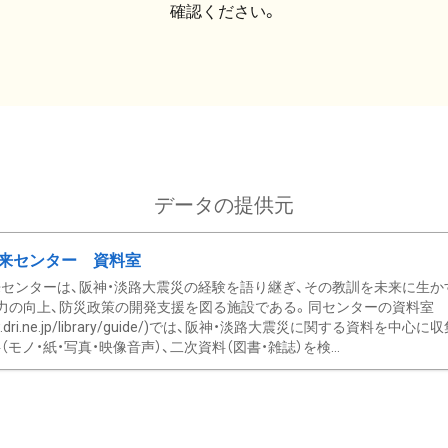
確認ください。
データの提供元
来センター 資料室
センターは、阪神・淡路大震災の経験を語り継ぎ、その教訓を未来に生か
力の向上、防災政策の開発支援を図る施設である。同センターの資料室
/www.dri.ne.jp/library/guide/)では、阪神・淡路大震災に関する資料
モノ・紙・写真・映像音声）、二次資料（図書・雑誌）を検...