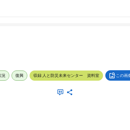
状況
復興
収録:人と防災未来センター 資料室
この画