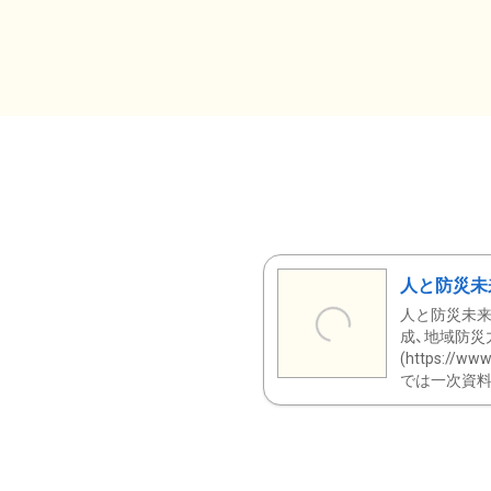
人と防災未
人と防災未来
成、地域防災
(https:/
では一次資料（