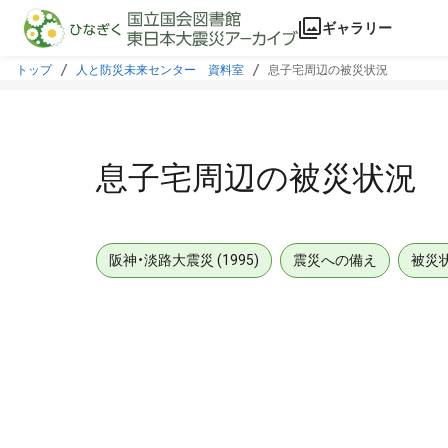
本文に飛ぶ
ギャラリー
トップ
人と防災未来センター 資料室
息子宅周辺の被災状況
息子宅周辺の被災状況
阪神・淡路大震災 (1995)
震災への備え
被災
メタデータ