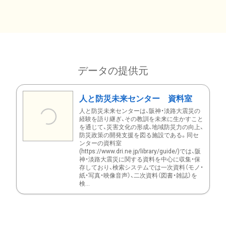
データの提供元
人と防災未来センター 資料室
人と防災未来センターは、阪神・淡路大震災の
経験を語り継ぎ、その教訓を未来に生かすこと
を通じて、災害文化の形成、地域防災力の向上、
防災政策の開発支援を図る施設である。同セ
ンターの資料室
(https://www.dri.ne.jp/library/guide/)では、阪
神・淡路大震災に関する資料を中心に収集・保
存しており、検索システムでは一次資料（モノ・
紙・写真・映像音声）、二次資料（図書・雑誌）を
検...