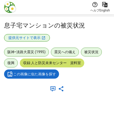
本文に飛ぶ
ヘルプ
English
息子宅マンションの被災状況
提供元サイトで表示
阪神・淡路大震災 (1995)
震災への備え
被災状況
復興
収録:人と防災未来センター 資料室
この画像に似た画像を探す
メタデータ