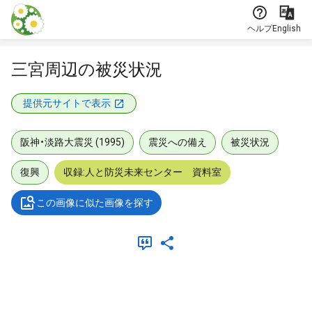
本文に飛ぶ
ヘルプ
English
三宮周辺の被災状況
提供元サイトで表示
阪神・淡路大震災 (1995)
震災への備え
被災状況
復興
収録:人と防災未来センター 資料室
この画像に似た画像を探す
メタデータ