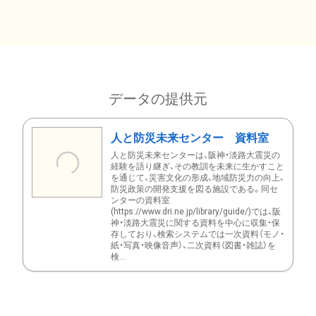
データの提供元
人と防災未来センター 資料室
人と防災未来センターは、阪神・淡路大震災の
経験を語り継ぎ、その教訓を未来に生かすこと
を通じて、災害文化の形成、地域防災力の向上、
防災政策の開発支援を図る施設である。同セ
ンターの資料室
(https://www.dri.ne.jp/library/guide/)では、阪
神・淡路大震災に関する資料を中心に収集・保
存しており、検索システムでは一次資料（モノ・
紙・写真・映像音声）、二次資料（図書・雑誌）を
検...