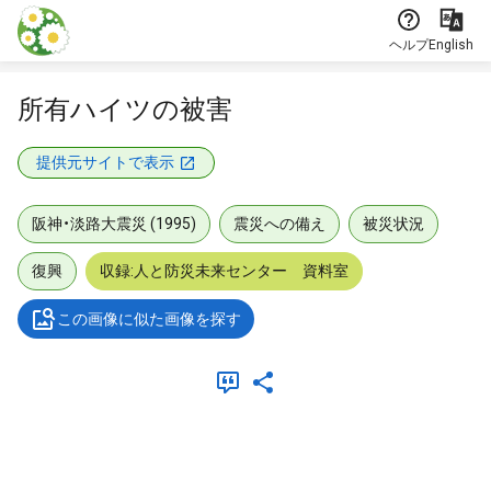
本文に飛ぶ
ヘルプ
English
所有ハイツの被害
提供元サイトで表示
阪神・淡路大震災 (1995)
震災への備え
被災状況
復興
収録:人と防災未来センター 資料室
この画像に似た画像を探す
メタデータ