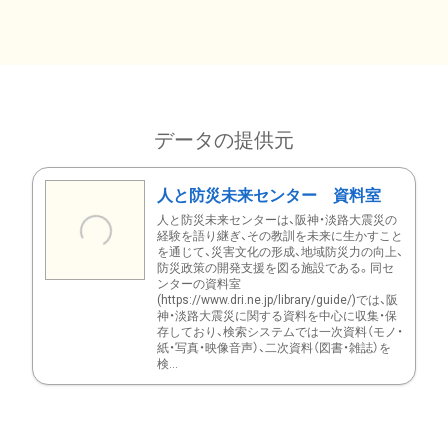
データの提供元
人と防災未来センター 資料室
人と防災未来センターは、阪神・淡路大震災の
経験を語り継ぎ、その教訓を未来に生かすこと
を通じて、災害文化の形成、地域防災力の向上、
防災政策の開発支援を図る施設である。同セ
ンターの資料室
(https://www.dri.ne.jp/library/guide/)では、阪
神・淡路大震災に関する資料を中心に収集・保
存しており、検索システムでは一次資料（モノ・
紙・写真・映像音声）、二次資料（図書・雑誌）を
検...