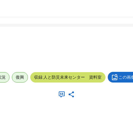
状況
復興
収録:人と防災未来センター 資料室
この画