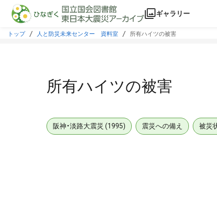
本文に飛ぶ
ギャラリー
トップ
人と防災未来センター 資料室
所有ハイツの被害
所有ハイツの被害
阪神・淡路大震災 (1995)
震災への備え
被災
メタデータ