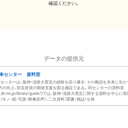
確認ください。
データの提供元
来センター 資料室
センターは、阪神・淡路大震災の経験を語り継ぎ、その教訓を未来に生か
力の向上、防災政策の開発支援を図る施設である。同センターの資料室
/www.dri.ne.jp/library/guide/)では、阪神・淡路大震災に関する資料
モノ・紙・写真・映像音声）、二次資料（図書・雑誌）を検...