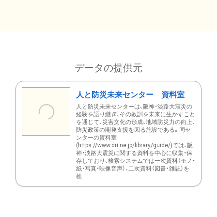
データの提供元
人と防災未来センター 資料室
人と防災未来センターは、阪神・淡路大震災の
経験を語り継ぎ、その教訓を未来に生かすこと
を通じて、災害文化の形成、地域防災力の向上、
防災政策の開発支援を図る施設である。同セ
ンターの資料室
(https://www.dri.ne.jp/library/guide/)では、阪
神・淡路大震災に関する資料を中心に収集・保
存しており、検索システムでは一次資料（モノ・
紙・写真・映像音声）、二次資料（図書・雑誌）を
検...