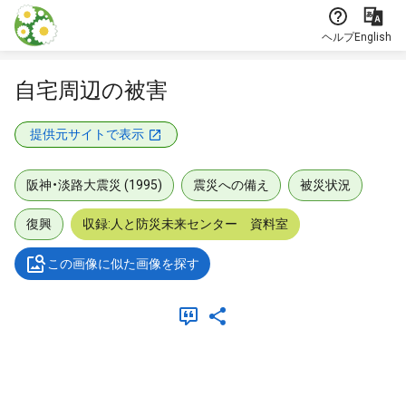
本文に飛ぶ
ヘルプ
English
自宅周辺の被害
提供元サイトで表示
阪神・淡路大震災 (1995)
震災への備え
被災状況
復興
収録:人と防災未来センター 資料室
この画像に似た画像を探す
メタデータ