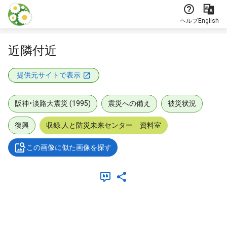
本文に飛ぶ
ヘルプ
English
近隣付近
提供元サイトで表示
阪神・淡路大震災 (1995)
震災への備え
被災状況
復興
収録:人と防災未来センター 資料室
この画像に似た画像を探す
メタデータ