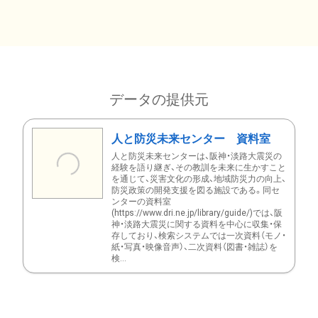
データの提供元
人と防災未来センター 資料室
人と防災未来センターは、阪神・淡路大震災の
経験を語り継ぎ、その教訓を未来に生かすこと
を通じて、災害文化の形成、地域防災力の向上、
防災政策の開発支援を図る施設である。同セ
ンターの資料室
(https://www.dri.ne.jp/library/guide/)では、阪
神・淡路大震災に関する資料を中心に収集・保
存しており、検索システムでは一次資料（モノ・
紙・写真・映像音声）、二次資料（図書・雑誌）を
検...