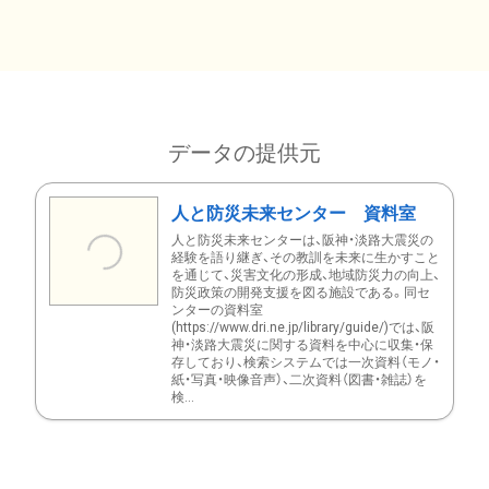
データの提供元
人と防災未来センター 資料室
人と防災未来センターは、阪神・淡路大震災の
経験を語り継ぎ、その教訓を未来に生かすこと
を通じて、災害文化の形成、地域防災力の向上、
防災政策の開発支援を図る施設である。同セ
ンターの資料室
(https://www.dri.ne.jp/library/guide/)では、阪
神・淡路大震災に関する資料を中心に収集・保
存しており、検索システムでは一次資料（モノ・
紙・写真・映像音声）、二次資料（図書・雑誌）を
検...