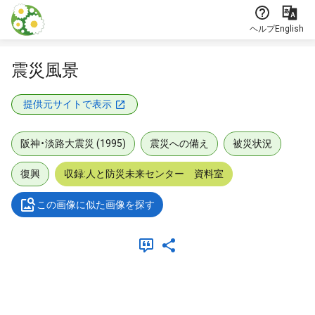
本文に飛ぶ
ヘルプ
English
震災風景
提供元サイトで表示
阪神・淡路大震災 (1995)
震災への備え
被災状況
復興
収録:人と防災未来センター 資料室
この画像に似た画像を探す
メタデータ