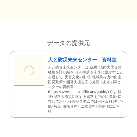
データの提供元
人と防災未来センター 資料室
人と防災未来センターは、阪神・淡路大震災の
経験を語り継ぎ、その教訓を未来に生かすこと
を通じて、災害文化の形成、地域防災力の向上、
防災政策の開発支援を図る施設である。同セ
ンターの資料室
(https://www.dri.ne.jp/library/guide/)では、阪
神・淡路大震災に関する資料を中心に収集・保
存しており、検索システムでは一次資料（モノ・
紙・写真・映像音声）、二次資料（図書・雑誌）を
検...