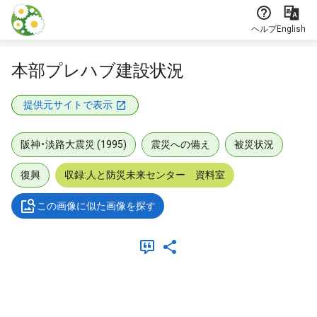
本文に飛ぶ
ヘルプ
English
本部プレハブ建設状況
提供元サイトで表示
阪神・淡路大震災 (1995)
震災への備え
被災状況
復興
収録:人と防災未来センター 資料室
この画像に似た画像を探す
メタデータ