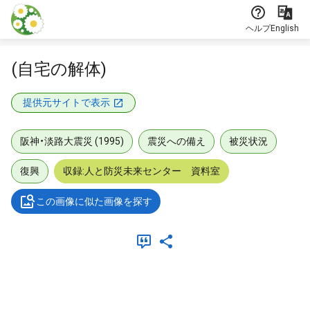
本文に飛ぶ
ヘルプ
English
(自宅の解体)
提供元サイトで表示
阪神・淡路大震災 (1995)
震災への備え
被災状況
復興
収録:人と防災未来センター 資料室
この画像に似た画像を探す
メタデータ