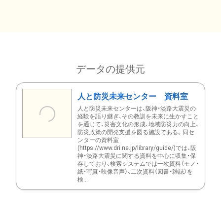
データの提供元
人と防災未来センター 資料室
人と防災未来センターは、阪神・淡路大震災の
経験を語り継ぎ、その教訓を未来に生かすこと
を通じて、災害文化の形成、地域防災力の向上、
防災政策の開発支援を図る施設である。同セ
ンターの資料室
(https://www.dri.ne.jp/library/guide/)では、阪
神・淡路大震災に関する資料を中心に収集・保
存しており、検索システムでは一次資料（モノ・
紙・写真・映像音声）、二次資料（図書・雑誌）を
検...