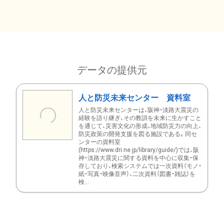
データの提供元
人と防災未来センター 資料室
人と防災未来センターは、阪神・淡路大震災の
経験を語り継ぎ、その教訓を未来に生かすこと
を通じて、災害文化の形成、地域防災力の向上、
防災政策の開発支援を図る施設である。同セ
ンターの資料室
(https://www.dri.ne.jp/library/guide/)では、阪
神・淡路大震災に関する資料を中心に収集・保
存しており、検索システムでは一次資料（モノ・
紙・写真・映像音声）、二次資料（図書・雑誌）を
検...