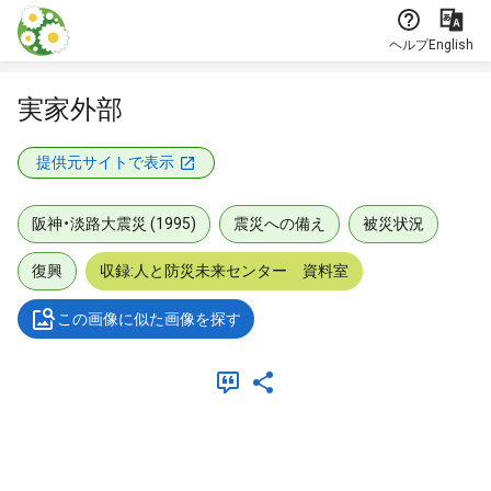
本文に飛ぶ
ヘルプ
English
実家外部
提供元サイトで表示
阪神・淡路大震災 (1995)
震災への備え
被災状況
復興
収録:人と防災未来センター 資料室
この画像に似た画像を探す
メタデータ