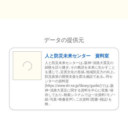
データの提供元
人と防災未来センター 資料室
人と防災未来センターは、阪神・淡路大震災の
経験を語り継ぎ、その教訓を未来に生かすこと
を通じて、災害文化の形成、地域防災力の向上、
防災政策の開発支援を図る施設である。同セ
ンターの資料室
(https://www.dri.ne.jp/library/guide/)では、阪
神・淡路大震災に関する資料を中心に収集・保
存しており、検索システムでは一次資料（モノ・
紙・写真・映像音声）、二次資料（図書・雑誌）を
検...