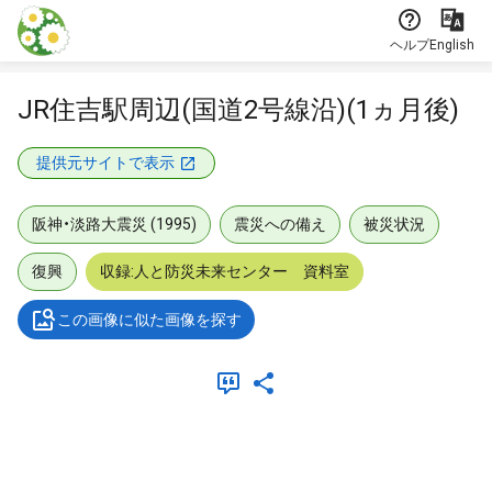
本文に飛ぶ
ヘルプ
English
JR住吉駅周辺(国道2号線沿)(1ヵ月後)
提供元サイトで表示
阪神・淡路大震災 (1995)
震災への備え
被災状況
復興
収録:人と防災未来センター 資料室
この画像に似た画像を探す
メタデータ