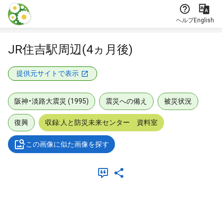
本文に飛ぶ
ヘルプ
English
JR住吉駅周辺(4ヵ月後)
提供元サイトで表示
阪神・淡路大震災 (1995)
震災への備え
被災状況
復興
収録:人と防災未来センター 資料室
この画像に似た画像を探す
メタデータ