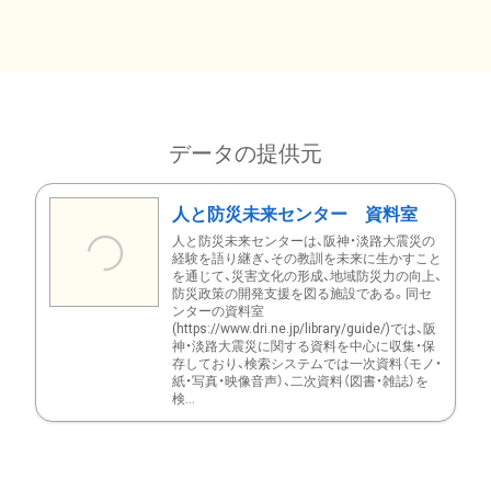
データの提供元
人と防災未来センター 資料室
人と防災未来センターは、阪神・淡路大震災の
経験を語り継ぎ、その教訓を未来に生かすこと
を通じて、災害文化の形成、地域防災力の向上、
防災政策の開発支援を図る施設である。同セ
ンターの資料室
(https://www.dri.ne.jp/library/guide/)では、阪
神・淡路大震災に関する資料を中心に収集・保
存しており、検索システムでは一次資料（モノ・
紙・写真・映像音声）、二次資料（図書・雑誌）を
検...