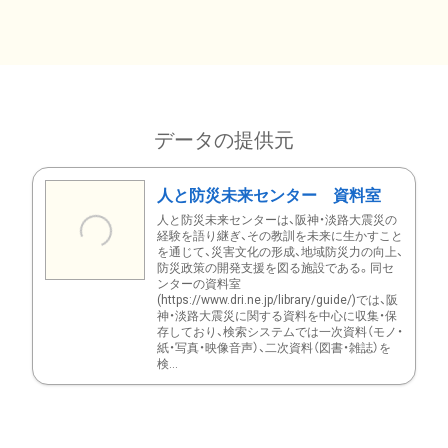
データの提供元
人と防災未来センター 資料室
人と防災未来センターは、阪神・淡路大震災の
経験を語り継ぎ、その教訓を未来に生かすこと
を通じて、災害文化の形成、地域防災力の向上、
防災政策の開発支援を図る施設である。同セ
ンターの資料室
(https://www.dri.ne.jp/library/guide/)では、阪
神・淡路大震災に関する資料を中心に収集・保
存しており、検索システムでは一次資料（モノ・
紙・写真・映像音声）、二次資料（図書・雑誌）を
検...