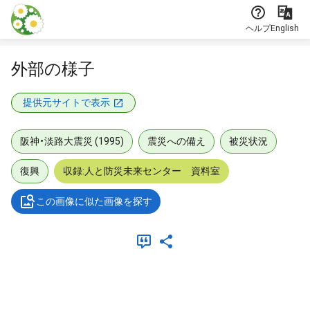
本文に飛ぶ
ヘルプ
English
外部の様子
提供元サイトで表示
阪神・淡路大震災 (1995)
震災への備え
被災状況
復興
収録:人と防災未来センター 資料室
この画像に似た画像を探す
メタデータ