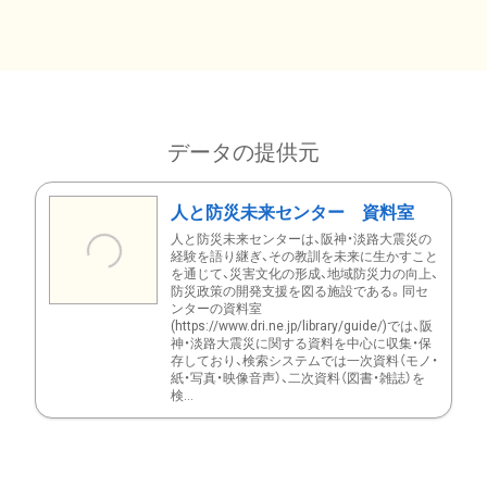
データの提供元
人と防災未来センター 資料室
人と防災未来センターは、阪神・淡路大震災の
経験を語り継ぎ、その教訓を未来に生かすこと
を通じて、災害文化の形成、地域防災力の向上、
防災政策の開発支援を図る施設である。同セ
ンターの資料室
(https://www.dri.ne.jp/library/guide/)では、阪
神・淡路大震災に関する資料を中心に収集・保
存しており、検索システムでは一次資料（モノ・
紙・写真・映像音声）、二次資料（図書・雑誌）を
検...