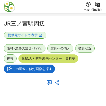
本文に飛ぶ
ヘルプ
English
JR三ノ宮駅周辺
提供元サイトで表示
阪神・淡路大震災 (1995)
震災への備え
被災状況
復興
収録:人と防災未来センター 資料室
この画像に似た画像を探す
メタデータ