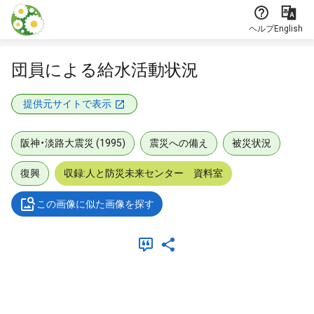
本文に飛ぶ
ヘルプ
English
団員による給水活動状況
提供元サイトで表示
阪神・淡路大震災 (1995)
震災への備え
被災状況
復興
収録:人と防災未来センター 資料室
この画像に似た画像を探す
メタデータ