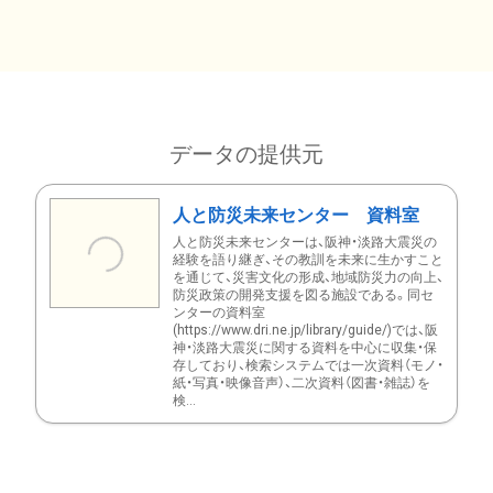
データの提供元
人と防災未来センター 資料室
人と防災未来センターは、阪神・淡路大震災の
経験を語り継ぎ、その教訓を未来に生かすこと
を通じて、災害文化の形成、地域防災力の向上、
防災政策の開発支援を図る施設である。同セ
ンターの資料室
(https://www.dri.ne.jp/library/guide/)では、阪
神・淡路大震災に関する資料を中心に収集・保
存しており、検索システムでは一次資料（モノ・
紙・写真・映像音声）、二次資料（図書・雑誌）を
検...