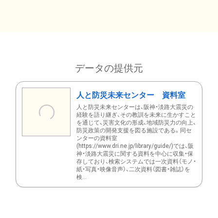
データの提供元
人と防災未来センター 資料室
人と防災未来センターは、阪神・淡路大震災の
経験を語り継ぎ、その教訓を未来に生かすこと
を通じて、災害文化の形成、地域防災力の向上、
防災政策の開発支援を図る施設である。同セ
ンターの資料室
(https://www.dri.ne.jp/library/guide/)では、阪
神・淡路大震災に関する資料を中心に収集・保
存しており、検索システムでは一次資料（モノ・
紙・写真・映像音声）、二次資料（図書・雑誌）を
検...