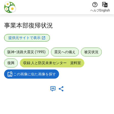
本文に飛ぶ
ヘルプ
English
事業本部復帰状況
提供元サイトで表示
阪神・淡路大震災 (1995)
震災への備え
被災状況
復興
収録:人と防災未来センター 資料室
この画像に似た画像を探す
メタデータ