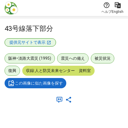
本文に飛ぶ
ヘルプ
English
43号線落下部分
提供元サイトで表示
阪神・淡路大震災 (1995)
震災への備え
被災状況
復興
収録:人と防災未来センター 資料室
この画像に似た画像を探す
メタデータ