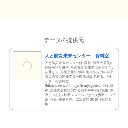
データの提供元
人と防災未来センター 資料室
人と防災未来センターは、阪神・淡路大震災の
経験を語り継ぎ、その教訓を未来に生かすこと
を通じて、災害文化の形成、地域防災力の向上、
防災政策の開発支援を図る施設である。同セ
ンターの資料室
(https://www.dri.ne.jp/library/guide/)では、阪
神・淡路大震災に関する資料を中心に収集・保
存しており、検索システムでは一次資料（モノ・
紙・写真・映像音声）、二次資料（図書・雑誌）を
検...