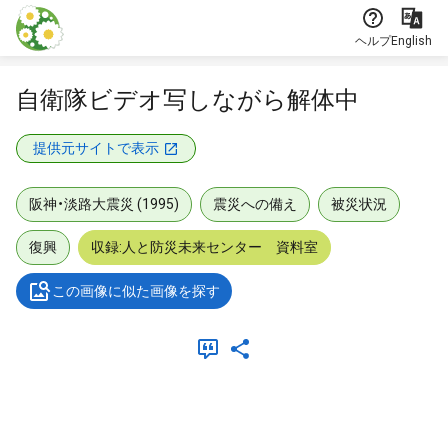
本文に飛ぶ
ヘルプ
English
自衛隊ビデオ写しながら解体中
提供元サイトで表示
阪神・淡路大震災 (1995)
震災への備え
被災状況
復興
収録:人と防災未来センター 資料室
この画像に似た画像を探す
メタデータ