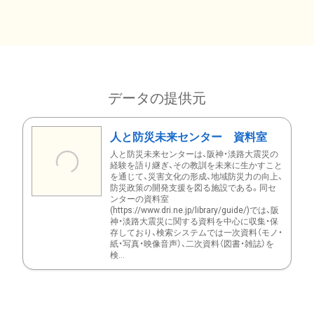
データの提供元
人と防災未来センター 資料室
人と防災未来センターは、阪神・淡路大震災の
経験を語り継ぎ、その教訓を未来に生かすこと
を通じて、災害文化の形成、地域防災力の向上、
防災政策の開発支援を図る施設である。同セ
ンターの資料室
(https://www.dri.ne.jp/library/guide/)では、阪
神・淡路大震災に関する資料を中心に収集・保
存しており、検索システムでは一次資料（モノ・
紙・写真・映像音声）、二次資料（図書・雑誌）を
検...