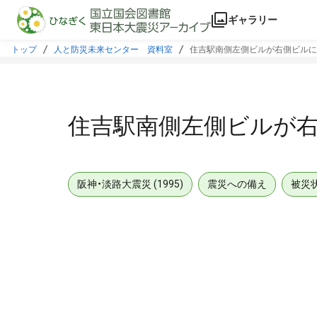
本文に飛ぶ
ギャラリー
トップ
人と防災未来センター 資料室
住吉駅南側左側ビルが右側ビルに
住吉駅南側左側ビルが
阪神・淡路大震災 (1995)
震災への備え
被災
メタデータ