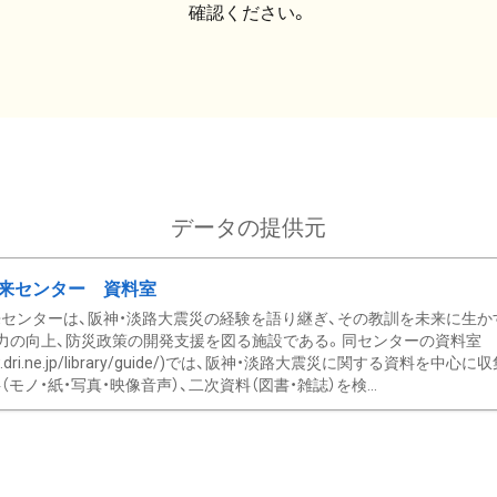
確認ください。
データの提供元
来センター 資料室
センターは、阪神・淡路大震災の経験を語り継ぎ、その教訓を未来に生か
力の向上、防災政策の開発支援を図る施設である。同センターの資料室
/www.dri.ne.jp/library/guide/)では、阪神・淡路大震災に関する資料
モノ・紙・写真・映像音声）、二次資料（図書・雑誌）を検...