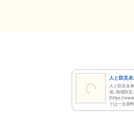
人と防災未
人と防災未来
成、地域防災
(https:/
では一次資料（