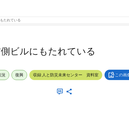
もたれている
右側ビルにもたれている
状況
復興
収録:人と防災未来センター 資料室
この画