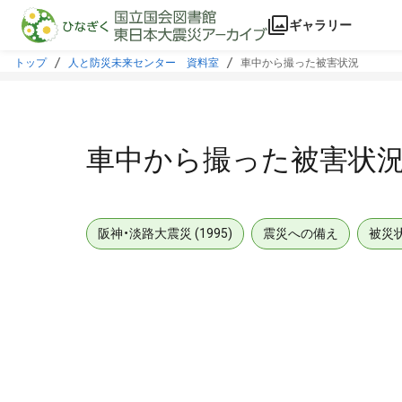
本文に飛ぶ
ギャラリー
トップ
人と防災未来センター 資料室
車中から撮った被害状況
車中から撮った被害状
阪神・淡路大震災 (1995)
震災への備え
被災
メタデータ