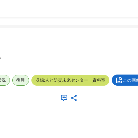
況
状況
復興
収録:人と防災未来センター 資料室
この画