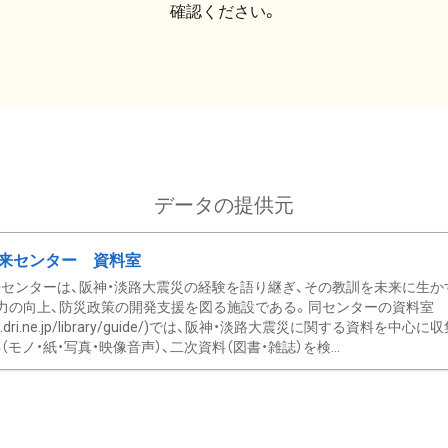
確認ください。
データの提供元
来センター 資料室
センターは、阪神・淡路大震災の経験を語り継ぎ、その教訓を未来に生か
力の向上、防災政策の開発支援を図る施設である。同センターの資料室
/www.dri.ne.jp/library/guide/)では、阪神・淡路大震災に関する資料
モノ・紙・写真・映像音声）、二次資料（図書・雑誌）を検...