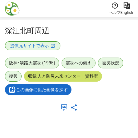
本文に飛ぶ
ヘルプ
English
深江北町周辺
提供元サイトで表示
阪神・淡路大震災 (1995)
震災への備え
被災状況
復興
収録:人と防災未来センター 資料室
この画像に似た画像を探す
メタデータ