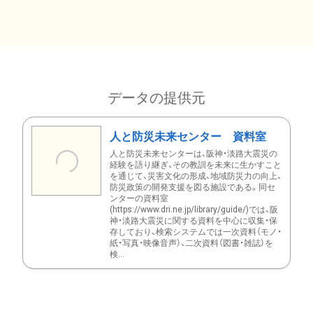
データの提供元
人と防災未来センター 資料室
人と防災未来センターは、阪神・淡路大震災の
経験を語り継ぎ、その教訓を未来に生かすこと
を通じて、災害文化の形成、地域防災力の向上、
防災政策の開発支援を図る施設である。同セ
ンターの資料室
(https://www.dri.ne.jp/library/guide/)では、阪
神・淡路大震災に関する資料を中心に収集・保
存しており、検索システムでは一次資料（モノ・
紙・写真・映像音声）、二次資料（図書・雑誌）を
検...