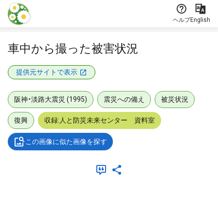
本文に飛ぶ
ヘルプ
English
車中から撮った被害状況
提供元サイトで表示
阪神・淡路大震災 (1995)
震災への備え
被災状況
復興
収録:人と防災未来センター 資料室
この画像に似た画像を探す
メタデータ