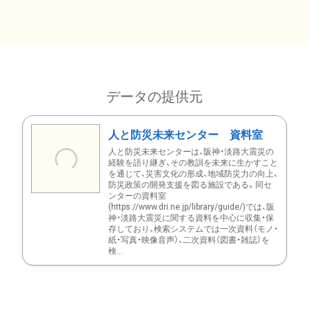
データの提供元
人と防災未来センター 資料室
人と防災未来センターは、阪神・淡路大震災の
経験を語り継ぎ、その教訓を未来に生かすこと
を通じて、災害文化の形成、地域防災力の向上、
防災政策の開発支援を図る施設である。同セ
ンターの資料室
(https://www.dri.ne.jp/library/guide/)では、阪
神・淡路大震災に関する資料を中心に収集・保
存しており、検索システムでは一次資料（モノ・
紙・写真・映像音声）、二次資料（図書・雑誌）を
検...