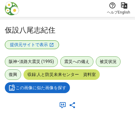
本文に飛ぶ
ヘルプ
English
仮設八尾志紀住
提供元サイトで表示
阪神・淡路大震災 (1995)
震災への備え
被災状況
復興
収録:人と防災未来センター 資料室
この画像に似た画像を探す
メタデータ