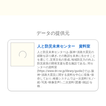
データの提供元
人と防災未来センター 資料室
人と防災未来センターは、阪神・淡路大震災の
経験を語り継ぎ、その教訓を未来に生かすこと
を通じて、災害文化の形成、地域防災力の向上、
防災政策の開発支援を図る施設である。同セ
ンターの資料室
(https://www.dri.ne.jp/library/guide/)では、阪
神・淡路大震災に関する資料を中心に収集・保
存しており、検索システムでは一次資料（モノ・
紙・写真・映像音声）、二次資料（図書・雑誌）を
検...