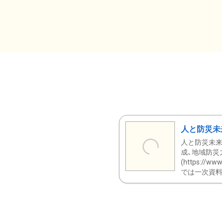
人と防災未
人と防災未来
成、地域防災
(https:/
では一次資料（