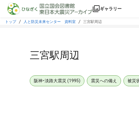
本文に飛ぶ
ギャラリー
トップ
人と防災未来センター 資料室
三宮駅周辺
三宮駅周辺
阪神・淡路大震災 (1995)
震災への備え
被災
メタデータ