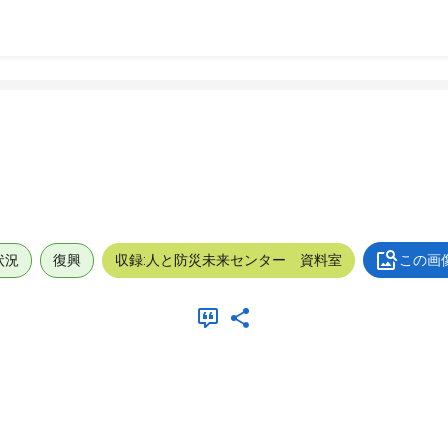
状況
復興
収録:人と防災未来センター 資料室
この画