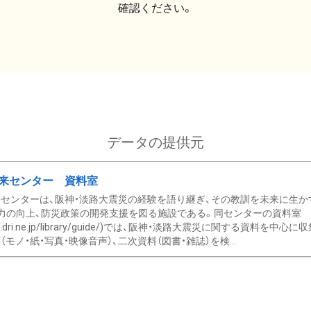
確認ください。
データの提供元
来センター 資料室
センターは、阪神・淡路大震災の経験を語り継ぎ、その教訓を未来に生か
力の向上、防災政策の開発支援を図る施設である。同センターの資料室
/www.dri.ne.jp/library/guide/)では、阪神・淡路大震災に関する資料
モノ・紙・写真・映像音声）、二次資料（図書・雑誌）を検...