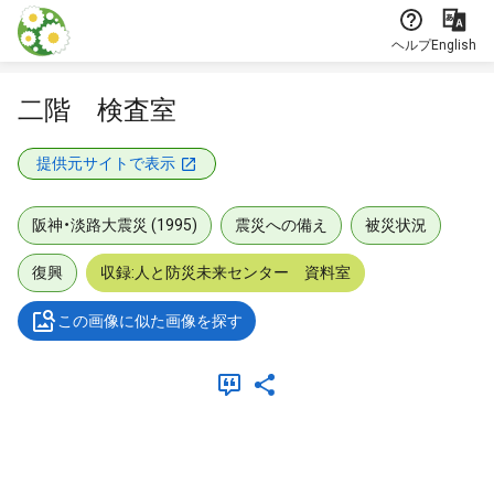
本文に飛ぶ
ヘルプ
English
二階 検査室
提供元サイトで表示
阪神・淡路大震災 (1995)
震災への備え
被災状況
復興
収録:人と防災未来センター 資料室
この画像に似た画像を探す
メタデータ