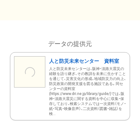
データの提供元
人と防災未来センター 資料室
人と防災未来センターは、阪神・淡路大震災の
経験を語り継ぎ、その教訓を未来に生かすこと
を通じて、災害文化の形成、地域防災力の向上、
防災政策の開発支援を図る施設である。同セ
ンターの資料室
(https://www.dri.ne.jp/library/guide/)では、阪
神・淡路大震災に関する資料を中心に収集・保
存しており、検索システムでは一次資料（モノ・
紙・写真・映像音声）、二次資料（図書・雑誌）を
検...