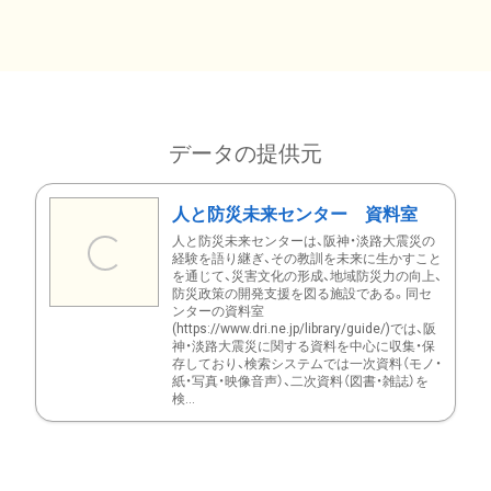
データの提供元
人と防災未来センター 資料室
人と防災未来センターは、阪神・淡路大震災の
経験を語り継ぎ、その教訓を未来に生かすこと
を通じて、災害文化の形成、地域防災力の向上、
防災政策の開発支援を図る施設である。同セ
ンターの資料室
(https://www.dri.ne.jp/library/guide/)では、阪
神・淡路大震災に関する資料を中心に収集・保
存しており、検索システムでは一次資料（モノ・
紙・写真・映像音声）、二次資料（図書・雑誌）を
検...