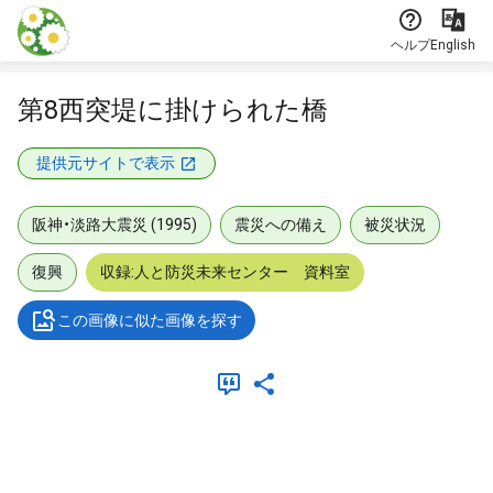
本文に飛ぶ
ヘルプ
English
第8西突堤に掛けられた橋
提供元サイトで表示
阪神・淡路大震災 (1995)
震災への備え
被災状況
復興
収録:人と防災未来センター 資料室
この画像に似た画像を探す
メタデータ