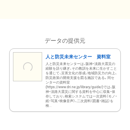
データの提供元
人と防災未来センター 資料室
人と防災未来センターは、阪神・淡路大震災の
経験を語り継ぎ、その教訓を未来に生かすこと
を通じて、災害文化の形成、地域防災力の向上、
防災政策の開発支援を図る施設である。同セ
ンターの資料室
(https://www.dri.ne.jp/library/guide/)では、阪
神・淡路大震災に関する資料を中心に収集・保
存しており、検索システムでは一次資料（モノ・
紙・写真・映像音声）、二次資料（図書・雑誌）を
検...