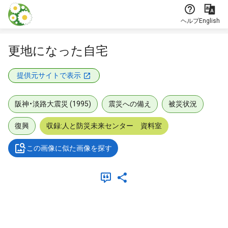
本文に飛ぶ
ヘルプ
English
更地になった自宅
提供元サイトで表示
阪神・淡路大震災 (1995)
震災への備え
被災状況
復興
収録:人と防災未来センター 資料室
この画像に似た画像を探す
メタデータ