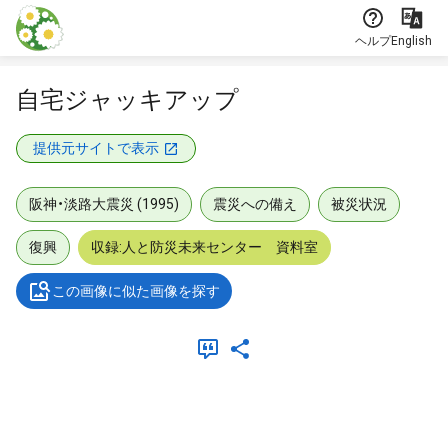
本文に飛ぶ
ヘルプ
English
自宅ジャッキアップ
提供元サイトで表示
阪神・淡路大震災 (1995)
震災への備え
被災状況
復興
収録:人と防災未来センター 資料室
この画像に似た画像を探す
メタデータ