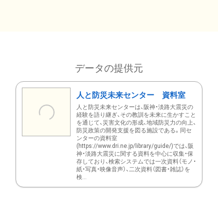
データの提供元
人と防災未来センター 資料室
人と防災未来センターは、阪神・淡路大震災の
経験を語り継ぎ、その教訓を未来に生かすこと
を通じて、災害文化の形成、地域防災力の向上、
防災政策の開発支援を図る施設である。同セ
ンターの資料室
(https://www.dri.ne.jp/library/guide/)では、阪
神・淡路大震災に関する資料を中心に収集・保
存しており、検索システムでは一次資料（モノ・
紙・写真・映像音声）、二次資料（図書・雑誌）を
検...