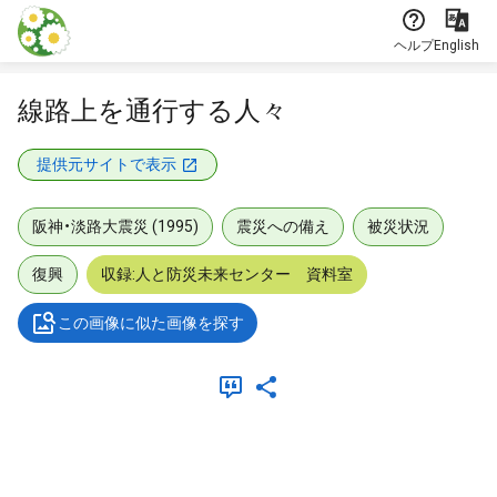
本文に飛ぶ
ヘルプ
English
線路上を通行する人々
提供元サイトで表示
阪神・淡路大震災 (1995)
震災への備え
被災状況
復興
収録:人と防災未来センター 資料室
この画像に似た画像を探す
メタデータ