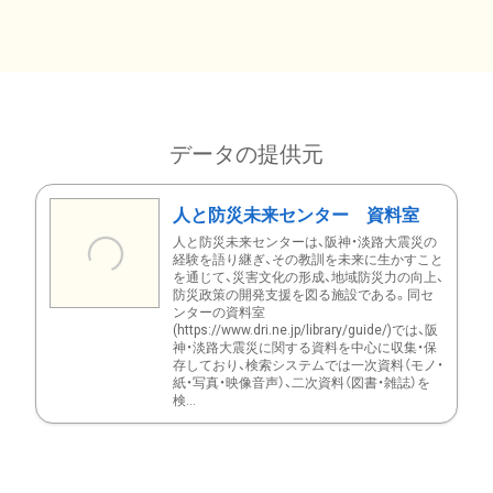
データの提供元
人と防災未来センター 資料室
人と防災未来センターは、阪神・淡路大震災の
経験を語り継ぎ、その教訓を未来に生かすこと
を通じて、災害文化の形成、地域防災力の向上、
防災政策の開発支援を図る施設である。同セ
ンターの資料室
(https://www.dri.ne.jp/library/guide/)では、阪
神・淡路大震災に関する資料を中心に収集・保
存しており、検索システムでは一次資料（モノ・
紙・写真・映像音声）、二次資料（図書・雑誌）を
検...