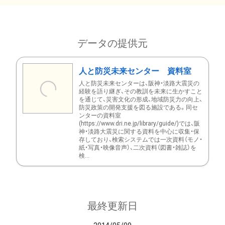
データの提供元
人と防災未来センター 資料室
人と防災未来センターは、阪神・淡路大震災の
経験を語り継ぎ、その教訓を未来に生かすこと
を通じて、災害文化の形成、地域防災力の向上、
防災政策の開発支援を図る施設である。同セ
ンターの資料室
(https://www.dri.ne.jp/library/guide/)では、阪
神・淡路大震災に関する資料を中心に収集・保
存しており、検索システムでは一次資料（モノ・
紙・写真・映像音声）、二次資料（図書・雑誌）を
検...
最終更新日