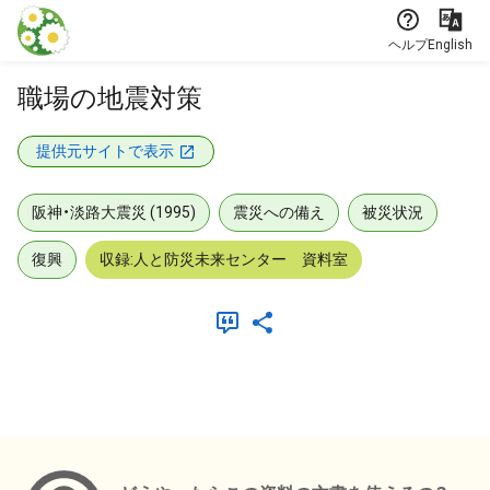
本文に飛ぶ
ヘルプ
English
職場の地震対策
提供元サイトで表示
阪神・淡路大震災 (1995)
震災への備え
被災状況
復興
収録:人と防災未来センター 資料室
メタデータ