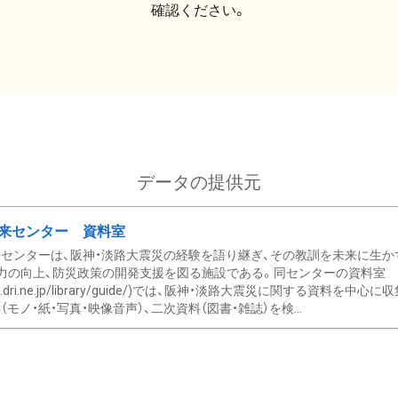
確認ください。
データの提供元
来センター 資料室
センターは、阪神・淡路大震災の経験を語り継ぎ、その教訓を未来に生か
力の向上、防災政策の開発支援を図る施設である。同センターの資料室
/www.dri.ne.jp/library/guide/)では、阪神・淡路大震災に関する資料
モノ・紙・写真・映像音声）、二次資料（図書・雑誌）を検...