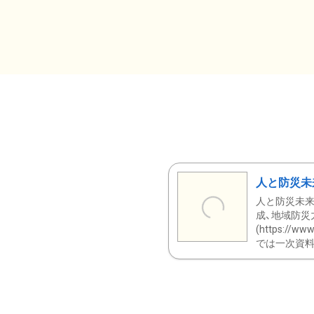
人と防災未
人と防災未来
成、地域防災
(https:/
では一次資料（