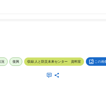
状況
復興
収録:人と防災未来センター 資料室
この画