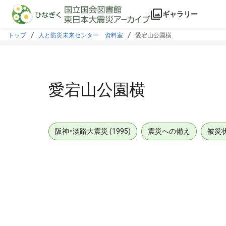
本文に飛ぶ
ギャラリー
トップ
人と防災未来センター 資料室
愛宕山公園横
愛宕山公園横
阪神・淡路大震災 (1995)
震災への備え
被災
メタデータ