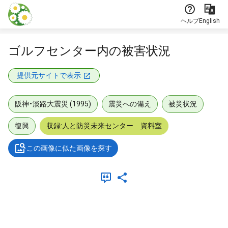
本文に飛ぶ
ヘルプ
English
ゴルフセンター内の被害状況
提供元サイトで表示
阪神・淡路大震災 (1995)
震災への備え
被災状況
復興
収録:人と防災未来センター 資料室
この画像に似た画像を探す
メタデータ