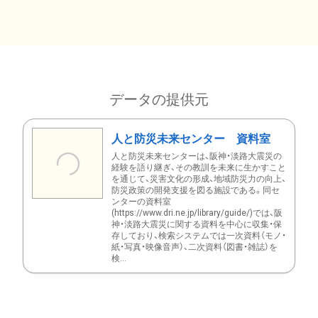
データの提供元
人と防災未来センター 資料室
人と防災未来センターは、阪神・淡路大震災の
経験を語り継ぎ、その教訓を未来に生かすこと
を通じて、災害文化の形成、地域防災力の向上、
防災政策の開発支援を図る施設である。同セ
ンターの資料室
(https://www.dri.ne.jp/library/guide/)では、阪
神・淡路大震災に関する資料を中心に収集・保
存しており、検索システムでは一次資料（モノ・
紙・写真・映像音声）、二次資料（図書・雑誌）を
検...