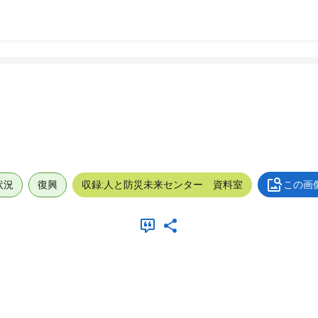
状況
復興
収録:人と防災未来センター 資料室
この画