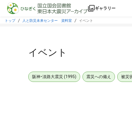
本文に飛ぶ
ギャラリー
トップ
人と防災未来センター 資料室
イベント
イベント
阪神・淡路大震災 (1995)
震災への備え
被災
メタデータ