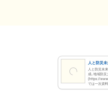
人と防災未
人と防災未来
成、地域防災
(https:/
では一次資料（