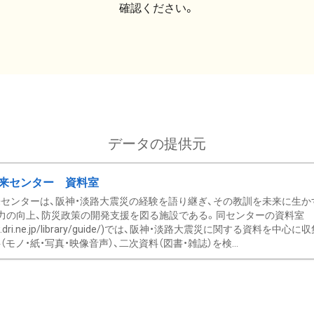
確認ください。
データの提供元
来センター 資料室
センターは、阪神・淡路大震災の経験を語り継ぎ、その教訓を未来に生か
力の向上、防災政策の開発支援を図る施設である。同センターの資料室
/www.dri.ne.jp/library/guide/)では、阪神・淡路大震災に関する資料
モノ・紙・写真・映像音声）、二次資料（図書・雑誌）を検...