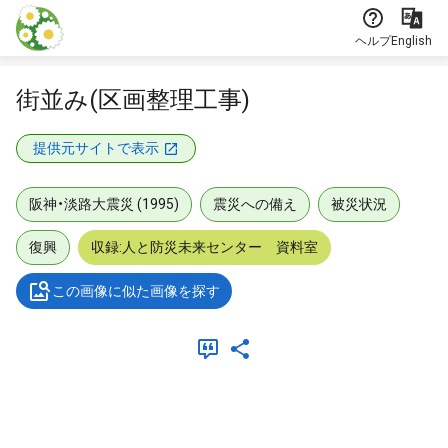
本文に飛ぶ
ヘルプ
English
街並み(区画整理工事)
提供元サイトで表示
阪神・淡路大震災 (1995)
震災への備え
被災状況
復興
収録:人と防災未来センター 資料室
この画像に似た画像を探す
メタデータ