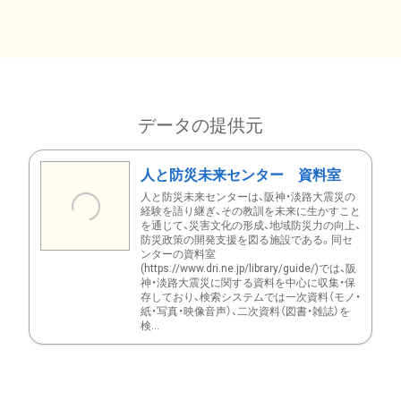
データの提供元
人と防災未来センター 資料室
人と防災未来センターは、阪神・淡路大震災の
経験を語り継ぎ、その教訓を未来に生かすこと
を通じて、災害文化の形成、地域防災力の向上、
防災政策の開発支援を図る施設である。同セ
ンターの資料室
(https://www.dri.ne.jp/library/guide/)では、阪
神・淡路大震災に関する資料を中心に収集・保
存しており、検索システムでは一次資料（モノ・
紙・写真・映像音声）、二次資料（図書・雑誌）を
検...