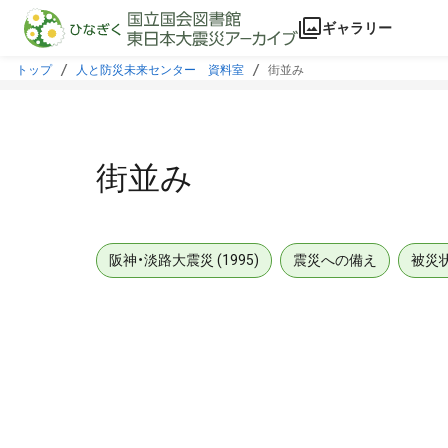
本文に飛ぶ
ギャラリー
トップ
人と防災未来センター 資料室
街並み
街並み
阪神・淡路大震災 (1995)
震災への備え
被災
メタデータ