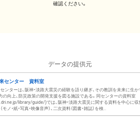
確認ください。
データの提供元
来センター 資料室
センターは、阪神・淡路大震災の経験を語り継ぎ、その教訓を未来に生か
力の向上、防災政策の開発支援を図る施設である。同センターの資料室
/www.dri.ne.jp/library/guide/)では、阪神・淡路大震災に関する資料
モノ・紙・写真・映像音声）、二次資料（図書・雑誌）を検...