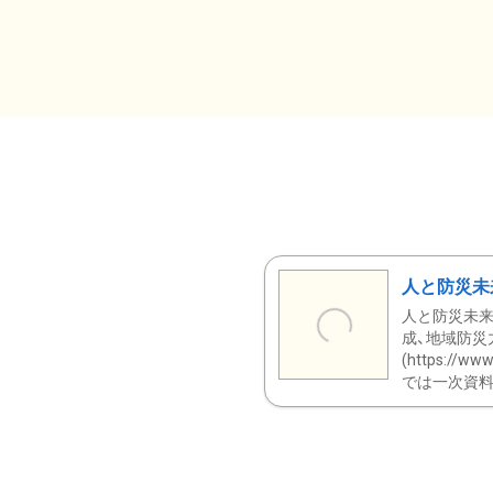
人と防災未
人と防災未来
成、地域防災
(https:/
では一次資料（