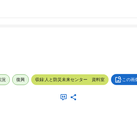
状況
復興
収録:人と防災未来センター 資料室
この画