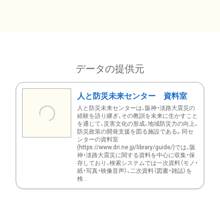
データの提供元
人と防災未来センター 資料室
人と防災未来センターは、阪神・淡路大震災の
経験を語り継ぎ、その教訓を未来に生かすこと
を通じて、災害文化の形成、地域防災力の向上、
防災政策の開発支援を図る施設である。同セ
ンターの資料室
(https://www.dri.ne.jp/library/guide/)では、阪
神・淡路大震災に関する資料を中心に収集・保
存しており、検索システムでは一次資料（モノ・
紙・写真・映像音声）、二次資料（図書・雑誌）を
検...