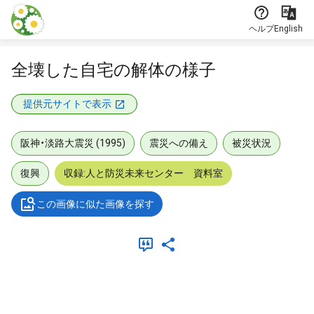
本文に飛ぶ
ヘルプ
English
全壊した自宅の解体の様子
提供元サイトで表示
阪神・淡路大震災 (1995)
震災への備え
被災状況
復興
収録:人と防災未来センター 資料室
この画像に似た画像を探す
メタデータ