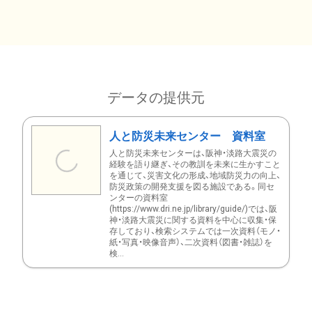
データの提供元
人と防災未来センター 資料室
人と防災未来センターは、阪神・淡路大震災の
経験を語り継ぎ、その教訓を未来に生かすこと
を通じて、災害文化の形成、地域防災力の向上、
防災政策の開発支援を図る施設である。同セ
ンターの資料室
(https://www.dri.ne.jp/library/guide/)では、阪
神・淡路大震災に関する資料を中心に収集・保
存しており、検索システムでは一次資料（モノ・
紙・写真・映像音声）、二次資料（図書・雑誌）を
検...