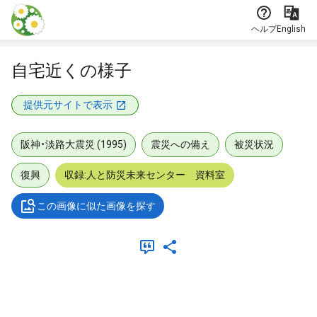
本文に飛ぶ
ヘルプ
English
自宅近くの様子
提供元サイトで表示
阪神・淡路大震災 (1995)
震災への備え
被災状況
復興
収録:人と防災未来センター 資料室
この画像に似た画像を探す
メタデータ