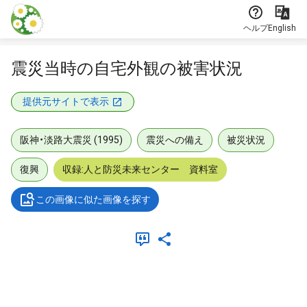
本文に飛ぶ
ヘルプ
English
震災当時の自宅外観の被害状況
提供元サイトで表示
阪神・淡路大震災 (1995)
震災への備え
被災状況
復興
収録:人と防災未来センター 資料室
この画像に似た画像を探す
メタデータ