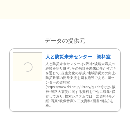
データの提供元
人と防災未来センター 資料室
人と防災未来センターは、阪神・淡路大震災の
経験を語り継ぎ、その教訓を未来に生かすこと
を通じて、災害文化の形成、地域防災力の向上、
防災政策の開発支援を図る施設である。同セ
ンターの資料室
(https://www.dri.ne.jp/library/guide/)では、阪
神・淡路大震災に関する資料を中心に収集・保
存しており、検索システムでは一次資料（モノ・
紙・写真・映像音声）、二次資料（図書・雑誌）を
検...