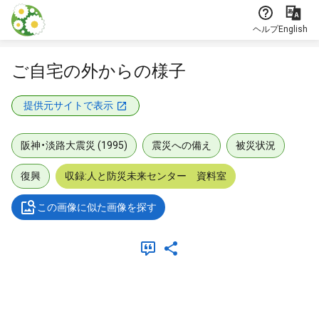
本文に飛ぶ
ヘルプ
English
ご自宅の外からの様子
提供元サイトで表示
阪神・淡路大震災 (1995)
震災への備え
被災状況
復興
収録:人と防災未来センター 資料室
この画像に似た画像を探す
メタデータ