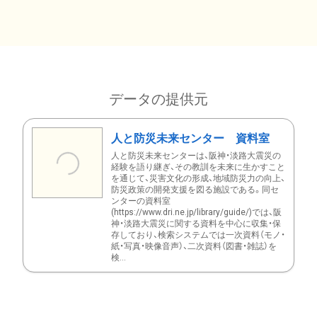
データの提供元
人と防災未来センター 資料室
人と防災未来センターは、阪神・淡路大震災の
経験を語り継ぎ、その教訓を未来に生かすこと
を通じて、災害文化の形成、地域防災力の向上、
防災政策の開発支援を図る施設である。同セ
ンターの資料室
(https://www.dri.ne.jp/library/guide/)では、阪
神・淡路大震災に関する資料を中心に収集・保
存しており、検索システムでは一次資料（モノ・
紙・写真・映像音声）、二次資料（図書・雑誌）を
検...