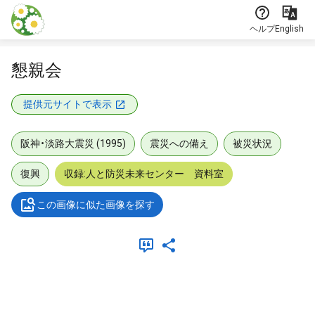
本文に飛ぶ
ヘルプ
English
懇親会
提供元サイトで表示
阪神・淡路大震災 (1995)
震災への備え
被災状況
復興
収録:人と防災未来センター 資料室
この画像に似た画像を探す
メタデータ