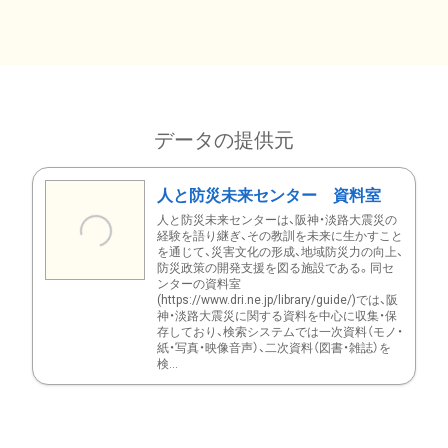
データの提供元
人と防災未来センター 資料室
人と防災未来センターは、阪神・淡路大震災の
経験を語り継ぎ、その教訓を未来に生かすこと
を通じて、災害文化の形成、地域防災力の向上、
防災政策の開発支援を図る施設である。同セ
ンターの資料室
(https://www.dri.ne.jp/library/guide/)では、阪
神・淡路大震災に関する資料を中心に収集・保
存しており、検索システムでは一次資料（モノ・
紙・写真・映像音声）、二次資料（図書・雑誌）を
検...