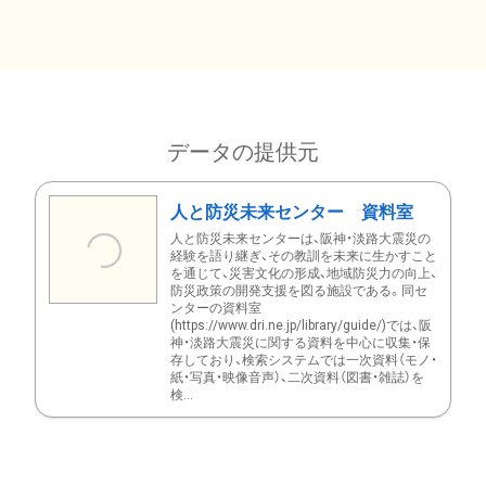
データの提供元
人と防災未来センター 資料室
人と防災未来センターは、阪神・淡路大震災の
経験を語り継ぎ、その教訓を未来に生かすこと
を通じて、災害文化の形成、地域防災力の向上、
防災政策の開発支援を図る施設である。同セ
ンターの資料室
(https://www.dri.ne.jp/library/guide/)では、阪
神・淡路大震災に関する資料を中心に収集・保
存しており、検索システムでは一次資料（モノ・
紙・写真・映像音声）、二次資料（図書・雑誌）を
検...