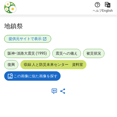
本文に飛ぶ
ヘルプ
English
地鎮祭
提供元サイトで表示
阪神・淡路大震災 (1995)
震災への備え
被災状況
復興
収録:人と防災未来センター 資料室
この画像に似た画像を探す
メタデータ