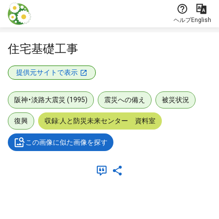
本文に飛ぶ
ヘルプ
English
住宅基礎工事
提供元サイトで表示
阪神・淡路大震災 (1995)
震災への備え
被災状況
復興
収録:人と防災未来センター 資料室
この画像に似た画像を探す
メタデータ