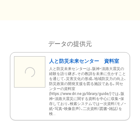
データの提供元
人と防災未来センター 資料室
人と防災未来センターは、阪神・淡路大震災の
経験を語り継ぎ、その教訓を未来に生かすこと
を通じて、災害文化の形成、地域防災力の向上、
防災政策の開発支援を図る施設である。同セ
ンターの資料室
(https://www.dri.ne.jp/library/guide/)では、阪
神・淡路大震災に関する資料を中心に収集・保
存しており、検索システムでは一次資料（モノ・
紙・写真・映像音声）、二次資料（図書・雑誌）を
検...