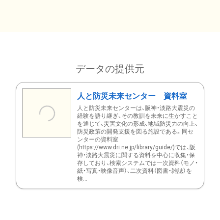
データの提供元
人と防災未来センター 資料室
人と防災未来センターは、阪神・淡路大震災の
経験を語り継ぎ、その教訓を未来に生かすこと
を通じて、災害文化の形成、地域防災力の向上、
防災政策の開発支援を図る施設である。同セ
ンターの資料室
(https://www.dri.ne.jp/library/guide/)では、阪
神・淡路大震災に関する資料を中心に収集・保
存しており、検索システムでは一次資料（モノ・
紙・写真・映像音声）、二次資料（図書・雑誌）を
検...