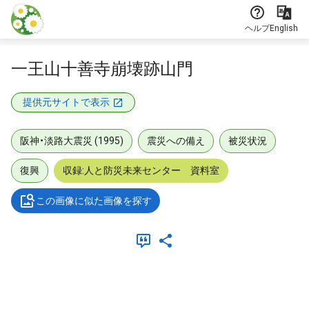
本文に飛ぶ
ヘルプ
English
一王山十善寺崩壊跡山門
提供元サイトで表示
阪神・淡路大震災 (1995)
震災への備え
被災状況
復興
収録:人と防災未来センター 資料室
この画像に似た画像を探す
メタデータ