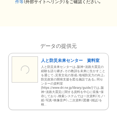
件等
（外部サイトへリンク）をご確認ください。
データの提供元
人と防災未来センター 資料室
人と防災未来センターは、阪神・淡路大震災の
経験を語り継ぎ、その教訓を未来に生かすこと
を通じて、災害文化の形成、地域防災力の向上、
防災政策の開発支援を図る施設である。同セ
ンターの資料室
(https://www.dri.ne.jp/library/guide/)では、阪
神・淡路大震災に関する資料を中心に収集・保
存しており、検索システムでは一次資料（モノ・
紙・写真・映像音声）、二次資料（図書・雑誌）を
検...