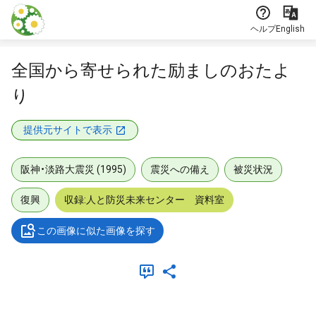
本文に飛ぶ
ヘルプ
English
全国から寄せられた励ましのおたよ
り
提供元サイトで表示
阪神・淡路大震災 (1995)
震災への備え
被災状況
復興
収録:人と防災未来センター 資料室
この画像に似た画像を探す