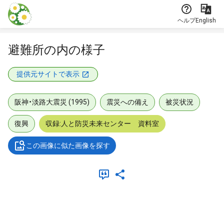
本文に飛ぶ
ヘルプ
English
避難所の内の様子
提供元サイトで表示
阪神・淡路大震災 (1995)
震災への備え
被災状況
復興
収録:人と防災未来センター 資料室
この画像に似た画像を探す
メタデータ