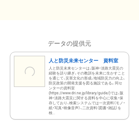
データの提供元
人と防災未来センター 資料室
人と防災未来センターは、阪神・淡路大震災の
経験を語り継ぎ、その教訓を未来に生かすこと
を通じて、災害文化の形成、地域防災力の向上、
防災政策の開発支援を図る施設である。同セ
ンターの資料室
(https://www.dri.ne.jp/library/guide/)では、阪
神・淡路大震災に関する資料を中心に収集・保
存しており、検索システムでは一次資料（モノ・
紙・写真・映像音声）、二次資料（図書・雑誌）を
検...