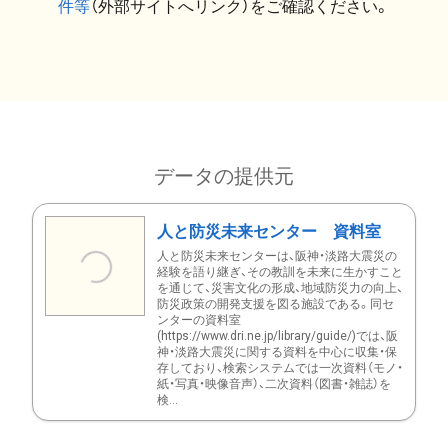
件等
（外部サイトへリンク）をご確認ください。
データの提供元
人と防災未来センター 資料室
人と防災未来センターは、阪神・淡路大震災の
経験を語り継ぎ、その教訓を未来に生かすこと
を通じて、災害文化の形成、地域防災力の向上、
防災政策の開発支援を図る施設である。同セ
ンターの資料室
(https://www.dri.ne.jp/library/guide/)では、阪
神・淡路大震災に関する資料を中心に収集・保
存しており、検索システムでは一次資料（モノ・
紙・写真・映像音声）、二次資料（図書・雑誌）を
検...