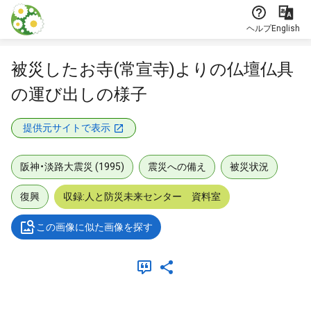
本文に飛ぶ
ヘルプ
English
被災したお寺(常宣寺)よりの仏壇仏具
の運び出しの様子
提供元サイトで表示
阪神・淡路大震災 (1995)
震災への備え
被災状況
復興
収録:人と防災未来センター 資料室
この画像に似た画像を探す