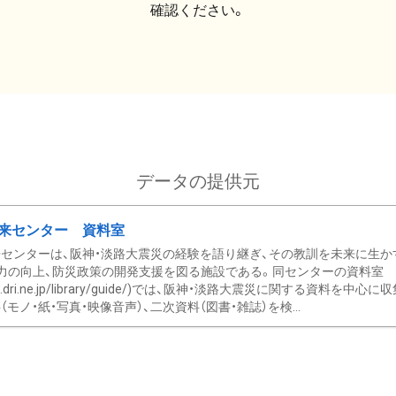
確認ください。
データの提供元
来センター 資料室
センターは、阪神・淡路大震災の経験を語り継ぎ、その教訓を未来に生か
力の向上、防災政策の開発支援を図る施設である。同センターの資料室
/www.dri.ne.jp/library/guide/)では、阪神・淡路大震災に関する資料
モノ・紙・写真・映像音声）、二次資料（図書・雑誌）を検...