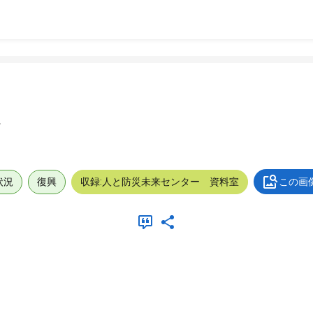
子
状況
復興
収録:人と防災未来センター 資料室
この画