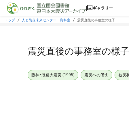
本文に飛ぶ
ギャラリー
トップ
人と防災未来センター 資料室
震災直後の事務室の様子
震災直後の事務室の様
阪神・淡路大震災 (1995)
震災への備え
被災
メタデータ