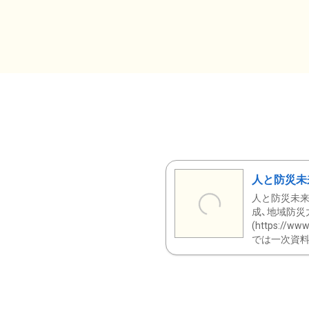
人と防災未
人と防災未来
成、地域防災
(https:/
では一次資料（