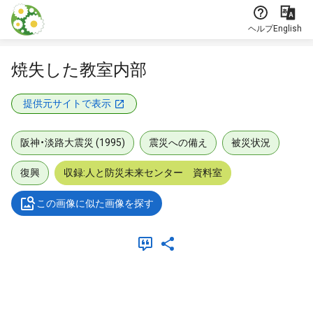
本文に飛ぶ
ヘルプ
English
焼失した教室内部
提供元サイトで表示
阪神・淡路大震災 (1995)
震災への備え
被災状況
復興
収録:人と防災未来センター 資料室
この画像に似た画像を探す
メタデータ