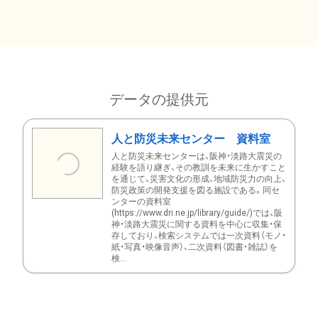
データの提供元
人と防災未来センター 資料室
人と防災未来センターは、阪神・淡路大震災の
経験を語り継ぎ、その教訓を未来に生かすこと
を通じて、災害文化の形成、地域防災力の向上、
防災政策の開発支援を図る施設である。同セ
ンターの資料室
(https://www.dri.ne.jp/library/guide/)では、阪
神・淡路大震災に関する資料を中心に収集・保
存しており、検索システムでは一次資料（モノ・
紙・写真・映像音声）、二次資料（図書・雑誌）を
検...